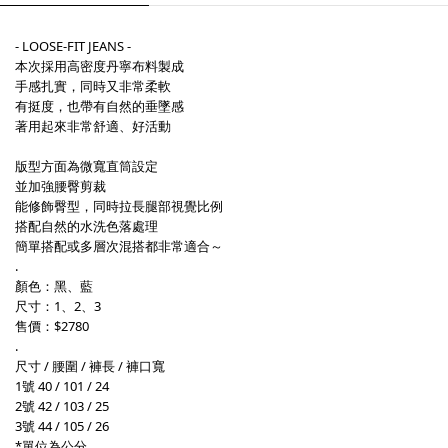
- LOOSE-FIT JEANS -
本次採用高密度丹寧布料製成
手感扎實，同時又非常柔軟
有挺度，也帶有自然的垂墜感
著用起來非常舒適、好活動
版型方面為微寬直筒設定
並加強腰臀剪裁
能修飾臀型，同時拉長腿部視覺比例
搭配自然的水洗色落處理
簡單搭配或多層次混搭都非常適合～
.
顏色：黑、藍
尺寸：1、2、3
售價：$2780
.
尺寸 / 腰圍 / 褲長 / 褲口寬
1號 40 / 101 / 24
2號 42 / 103 / 25
3號 44 / 105 / 26
*單位為公分