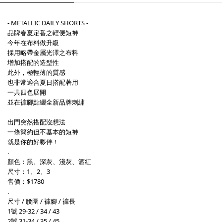
- METALLIC DAILY SHORTS -
品牌春夏定番之輕便短褲
今年在布料做升級
採用略帶金屬光澤之布料
增加搭配的造型性
此外，極輕薄的質感
也非常適合夏日搭配著用
一共四色展開
並在褲腳點綴全新品牌刺繡
出門突然搭配沒想法
一條簡約但不基本的短褲
就是你的好夥伴！
.
顏色：黑、深灰、淺灰、酒紅
尺寸：1、2、3
售價：$1780
.
尺寸 / 腰圍 / 褲腳 / 褲長
1號 29-32 / 34 / 43
2號 31-34 / 35 / 45