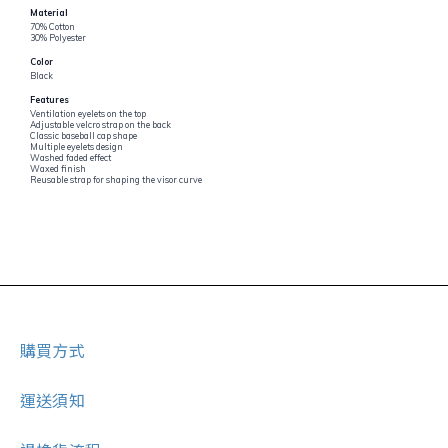
Material
70% Cotton
30% Polyester
Color
Black
Features
Ventilation eyelets on the top
Adjustable velcro strap on the back
Classic baseball cap shape
Multiple eyelets design
Washed faded effect
Waxed finish
Reusable strap for shaping the visor curve
購買方式
運送須知