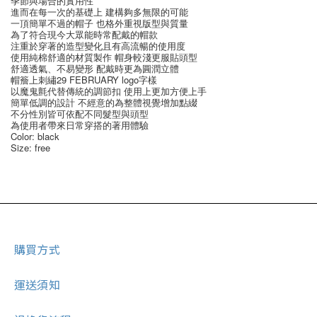
季節與場合的實用性
進而在每一次的基礎上 建構夠多無限的可能
一頂簡單不過的帽子 也格外重視版型與質量
為了符合現今大眾能時常配戴的帽款
注重於穿著的造型變化且有高流暢的使用度
使用純棉舒適的材質製作 帽身較淺更服貼頭型
舒適透氣、不易變形 配戴時更為圓潤立體
帽簷上刺繡29 FEBRUARY logo字樣
以魔鬼氈代替傳統的調節扣 使用上更加方便上手
簡單低調的設計 不經意的為整體視覺增加點綴
不分性別皆可依配不同髮型與頭型
為使用者帶來日常穿搭的著用體驗
Color: black
Size: free
購買方式
運送須知