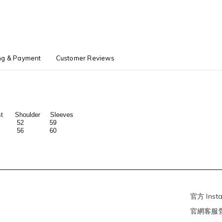
ng & Payment
Customer Reviews
Shoulder Sleeves
 52 59
 56 60
官方 Inst
官網客服營業