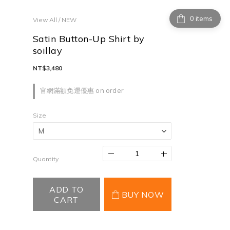
items
View All
/
NEW
Satin Button-Up Shirt by
soillay
NT$3,480
官網滿額免運優惠 on order
Size
Quantity
ADD TO
BUY NOW
CART