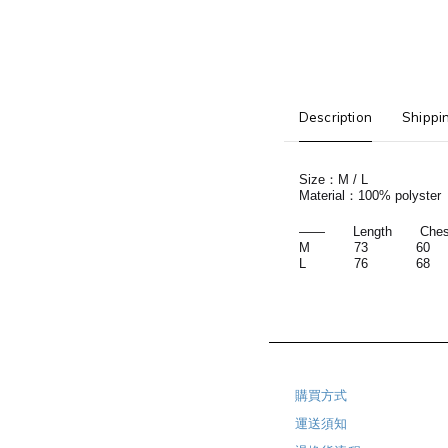
Description
Shippi
Size：M / L
Material：100% polyster
—— Length Chest 
M 73 60
L 76 68
購買方式
運送須知