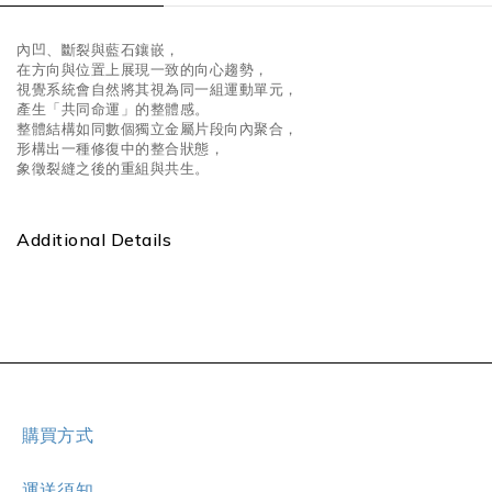
內凹、斷裂與藍石鑲嵌，
在方向與位置上展現一致的向心趨勢，
視覺系統會自然將其視為同一組運動單元，
產生「共同命運」的整體感。
整體結構如同數個獨立金屬片段向內聚合，
形構出一種修復中的整合狀態，
象徵裂縫之後的重組與共生。
Additional Details
購買方式
運送須知