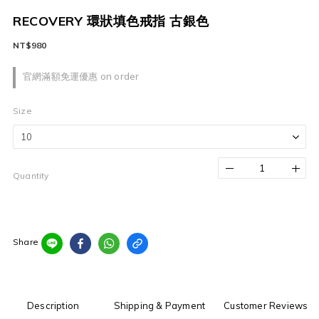
RECOVERY 環狀填色戒指 古銀色
NT$980
官網滿額免運優惠 on order
Size
Quantity
Share
Description
Shipping & Payment
Customer Reviews