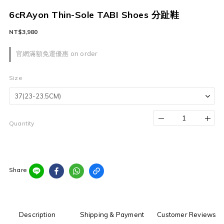
6cRAyon Thin-Sole TABI Shoes 分趾鞋
NT$3,980
官網滿額免運優惠 on order
Size
Quantity
Share
Description
Shipping & Payment
Customer Reviews