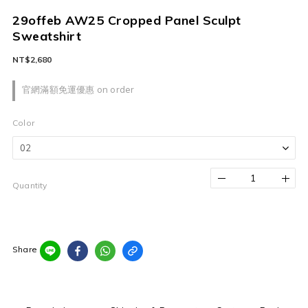
29offeb AW25 Cropped Panel Sculpt
Sweatshirt
NT$2,680
官網滿額免運優惠 on order
Color
Quantity
Share