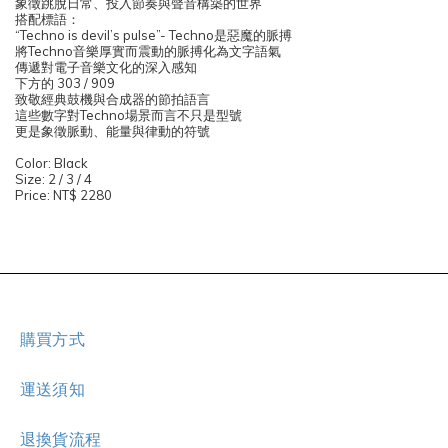
象徵跳脫日常、投入節奏與聲音構築的世界
搭配標語：
“Techno is devil’s pulse”- Techno是惡魔的脈搏
將Techno音樂厚實而震動的脈搏化為文字語氣
傳遞對電子音樂文化的深入感知
下方的 303 / 909
致敬經典鼓機與合成器的節拍語言
這些數字對Techno場景而言不只是型號
更是象徵脈動、能量與律動的符號
Color: Black
Size: 2 / 3 / 4
Price: NT$ 2280
購買方式
運送須知
退換貨流程