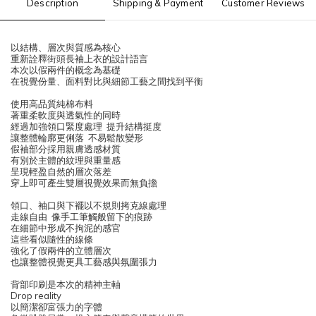
Description
Shipping & Payment
Customer Reviews
以結構、層次與質感為核心
重新詮釋街頭長袖上衣的設計語言
本次以假兩件的概念為基礎
在視覺份量、面料對比與細節工藝之間找到平衡
使用高品質純棉布料
著重柔軟度與透氣性的同時
經過加強領口緊度處理 提升結構挺度
讓整體輪廓更俐落 不易鬆散變形
假袖部分採用親膚透感材質
有別於主體的紋理與重量感
呈現輕盈自然的層次落差
穿上即可產生雙層視覺效果而無負擔
領口、袖口與下襬以不規則拷克線處理
走線自由 像手工筆觸般留下的痕跡
在細節中形成不拘泥的感官
這些看似隨性的線條
強化了假兩件的立體層次
也讓整體視覺更具工藝感與氛圍張力
背部印刷是本次的精神主軸
Drop reality
以簡潔卻富張力的字體