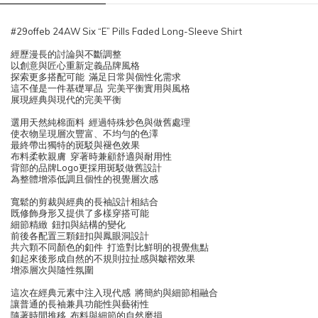
#29offeb 24AW Six “E” Pills Faded Long-Sleeve Shirt
經歷漫長的討論與不斷調整
以創意與匠心重新定義品牌風格
探索更多搭配可能 滿足日常與個性化需求
這不僅是一件基礎單品 完美平衡實用與風格
展現經典與現代的完美平衡
選用天然純棉面料 經過特殊炒色與做舊處理
使衣物呈現層次豐富、不均勻的色澤
最終帶出獨特的斑駁與褪色效果
布料柔軟親膚 穿著時兼顧舒適與耐用性
背部的品牌Logo更採用斑駁做舊設計
為整體增添低調且個性的視覺層次感
寬鬆的剪裁與經典的長袖設計相結合
既修飾身形又提供了多樣穿搭可能
細節精緻 鈕扣與結構的變化
前後各配置三顆鈕扣與鳳眼洞設計
共六顆不同顏色的釦件 打造對比鮮明的視覺焦點
釦起來後形成自然的不規則拉扯感與皺褶效果
增添層次與隨性氛圍
這次在經典元素中注入現代感 將簡約與細節相融合
讓普通的長袖兼具功能性與藝術性
隨著時間推移 布料與細節的自然磨損