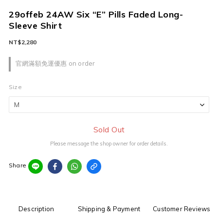
29offeb 24AW Six “E” Pills Faded Long-
Sleeve Shirt
NT$2,280
官網滿額免運優惠 on order
Size
Sold Out
Please message the shop owner for order details.
Share
Description
Shipping & Payment
Customer Reviews